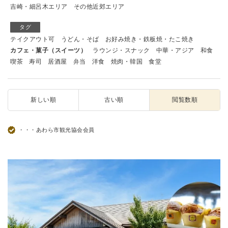
吉崎・細呂木エリア
その他近郊エリア
タグ
テイクアウト可
うどん・そば
お好み焼き・鉄板焼・たこ焼き
カフェ・菓子（スイーツ）
ラウンジ・スナック
中華・アジア
和食
喫茶
寿司
居酒屋
弁当
洋食
焼肉・韓国
食堂
新しい順
古い順
閲覧数順
・・・あわら市観光協会会員