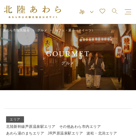
あわら市観光協会
グルメ
カフェ・菓子（スイーツ）
GOURMET
グルメ
エリア
北陸新幹線芦原温泉駅エリア
その他あわら市内エリア
あわら湯のまちエリア
JR芦原温泉駅エリア
波松・北潟エリア