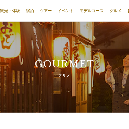
観光・体験
宿泊
ツアー
イベント
モデルコース
グルメ
GOURMET
グルメ