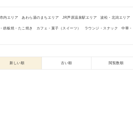
市内エリア
あわら湯のまちエリア
JR芦原温泉駅エリア
波松・北潟エリア
・鉄板焼・たこ焼き
カフェ・菓子（スイーツ）
ラウンジ・スナック
中華・
新しい順
古い順
閲覧数順