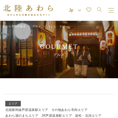
あわら市観光協会
グルメ
うどん・そば
GOURMET
グルメ
エリア
北陸新幹線芦原温泉駅エリア
その他あわら市内エリア
あわら湯のまちエリア
JR芦原温泉駅エリア
波松・北潟エリア