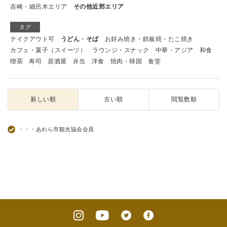
吉崎・細呂木エリア
その他近郊エリア
タグ
テイクアウト可
うどん・そば
お好み焼き・鉄板焼・たこ焼き
カフェ・菓子（スイーツ）
ラウンジ・スナック
中華・アジア
和食
喫茶
寿司
居酒屋
弁当
洋食
焼肉・韓国
食堂
新しい順
古い順
閲覧数順
・・・あわら市観光協会会員