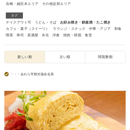
吉崎・細呂木エリア
その他近郊エリア
タグ
テイクアウト可
うどん・そば
お好み焼き・鉄板焼・たこ焼き
カフェ・菓子（スイーツ）
ラウンジ・スナック
中華・アジア
和食
喫茶
寿司
居酒屋
弁当
洋食
焼肉・韓国
食堂
新しい順
古い順
閲覧数順
・・・あわら市観光協会会員