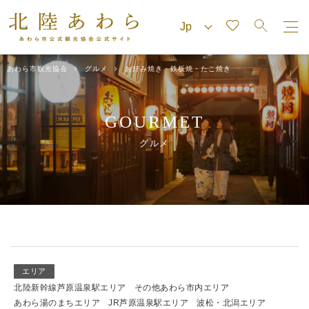
あわら市観光協会
グルメ
お好み焼き・鉄板焼・たこ焼き
GOURMET
グルメ
エリア
北陸新幹線芦原温泉駅エリア
その他あわら市内エリア
あわら湯のまちエリア
JR芦原温泉駅エリア
波松・北潟エリア