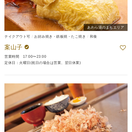
あわら湯のまちエリア
テイクアウト可
お好み焼き・鉄板焼・たこ焼き
和食
案山子
営業時間 17:00〜23:00
定休日：火曜日(祝日の場合は営業、翌日休業)