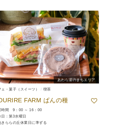
あわら湯のまちエリア
フェ・菓子（スイーツ）
喫茶
OURIRE FARM ぱんの種
時間 9：00 ～ 16：00
休日：第3水曜日
他きららの丘休業日に準ずる