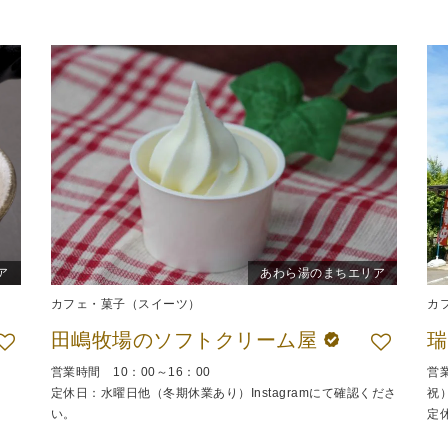
ア
あわら湯のまちエリア
カフェ・菓子（スイーツ）
カ
田嶋牧場のソフトクリーム屋
営業時間 10：00～16：00
営
定休日：水曜日他（冬期休業あり）Instagramにて確認くださ
祝
い。
定