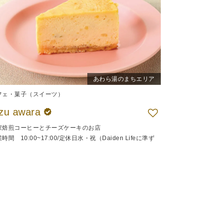
あわら湯のまちエリア
フェ・菓子（スイーツ）
uzu awara
家焙煎コーヒーとチーズケーキのお店
時間 10:00~17:00/定休日水・祝（Daiden Lifeに準ず
）