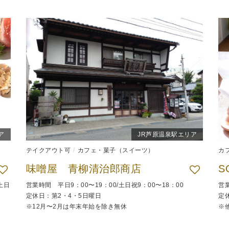
ア
JR芦原温泉駅エリア
テイクアウト可
カフェ・菓子（スイーツ）
カ
味噌屋 青柳清治郎商店
S
土日
営業時間 平日9：00〜19：00/土日祝9：00〜18：00
営業
定休日：第2・4・5日曜日
定
※12月〜2月は年末年始を除き無休
※