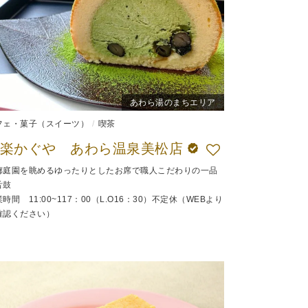
あわら湯のまちエリア
フェ・菓子（スイーツ）
喫茶
茶楽かぐや あわら温泉美松店
廊庭園を眺めるゆったりとしたお席で職人こだわりの一品
舌鼓
時間 11:00~117：00（L.O16：30）不定休（WEBより
確認ください）