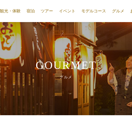
観光・体験
宿泊
ツアー
イベント
モデルコース
グルメ
GOURMET
グルメ