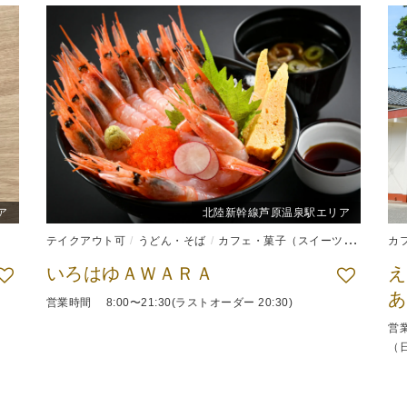
ア
北陸新幹線芦原温泉駅エリア
テイクアウト可
うどん・そば
カフェ・菓子（スイーツ）
和食
カ
いろはゆＡＷＡＲＡ
え
営業時間 8:00〜21:30(ラストオーダー 20:30)
営業
（