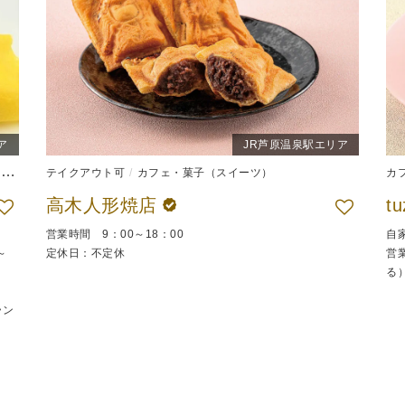
ア
JR芦原温泉駅エリア
）
和食
テイクアウト可
弁当
カフェ・菓子（スイーツ）
カ
高木人形焼店
t
営業時間 9：00～18：00
自
～
定休日：不定休
営業
る
ラン