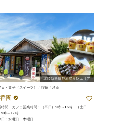
北陸新幹線芦原温泉駅エリア
フェ・菓子（スイーツ）
喫茶
洋食
瑞香園
業時間 カフェ営業時間：（平日）9時～16時 （土日
）9時～17時
休日：水曜日・木曜日