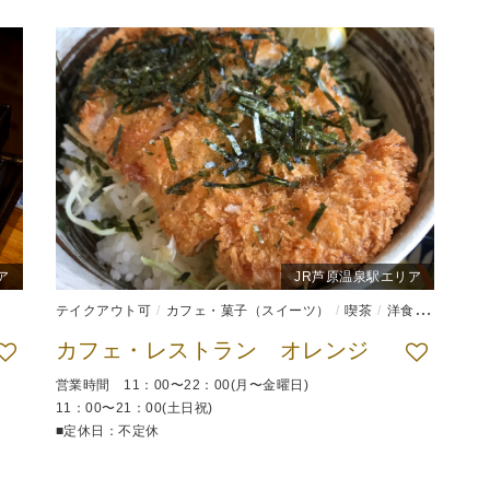
ア
JR芦原温泉駅エリア
テイクアウト可
カフェ・菓子（スイーツ）
喫茶
洋食
食堂
カフェ・レストラン オレンジ
営業時間 11：00〜22：00(月〜金曜日)
11：00〜21：00(土日祝)
■定休日：不定休