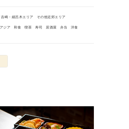
吉崎・細呂木エリア
その他近郊エリア
アジア
和食
喫茶
寿司
居酒屋
弁当
洋食