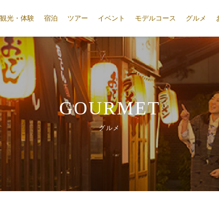
観光・体験
宿泊
ツアー
イベント
モデルコース
グルメ
GOURMET
グルメ