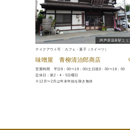
JR芦原温泉駅エリ
テイクアウト可
カフェ・菓子（スイーツ）
味噌屋 青柳清治郎商店
営業時間 平日9：00〜19：00/土日祝9：00〜18：00
定休日：第2・4・5日曜日
※12月〜2月は年末年始を除き無休