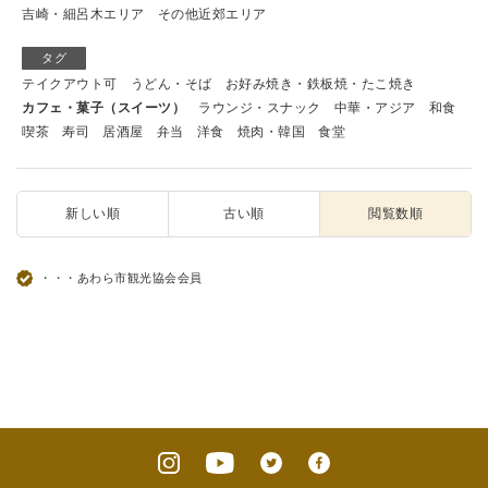
吉崎・細呂木エリア
その他近郊エリア
タグ
テイクアウト可
うどん・そば
お好み焼き・鉄板焼・たこ焼き
カフェ・菓子（スイーツ）
ラウンジ・スナック
中華・アジア
和食
喫茶
寿司
居酒屋
弁当
洋食
焼肉・韓国
食堂
新しい順
古い順
閲覧数順
・・・あわら市観光協会会員