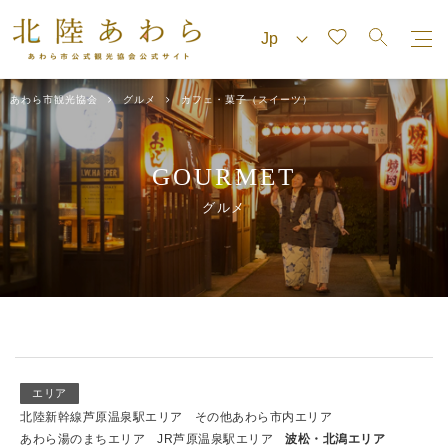
あわら市観光協会
グルメ
カフェ・菓子（スイーツ）
GOURMET
グルメ
エリア
北陸新幹線芦原温泉駅エリア
その他あわら市内エリア
あわら湯のまちエリア
JR芦原温泉駅エリア
波松・北潟エリア