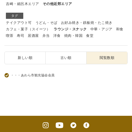
吉崎・細呂木エリア
その他近郊エリア
タグ
テイクアウト可
うどん・そば
お好み焼き・鉄板焼・たこ焼き
カフェ・菓子（スイーツ）
ラウンジ・スナック
中華・アジア
和食
喫茶
寿司
居酒屋
弁当
洋食
焼肉・韓国
食堂
新しい順
古い順
閲覧数順
・・・あわら市観光協会会員