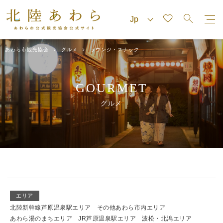
あわら市観光協会
グルメ
ラウンジ・スナック
GOURMET
グルメ
エリア
北陸新幹線芦原温泉駅エリア
その他あわら市内エリア
あわら湯のまちエリア
JR芦原温泉駅エリア
波松・北潟エリア