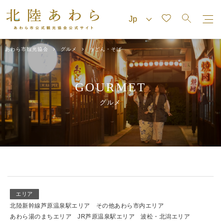
あわら市観光協会
グルメ
うどん・そば
GOURMET
グルメ
エリア
北陸新幹線芦原温泉駅エリア
その他あわら市内エリア
あわら湯のまちエリア
JR芦原温泉駅エリア
波松・北潟エリア