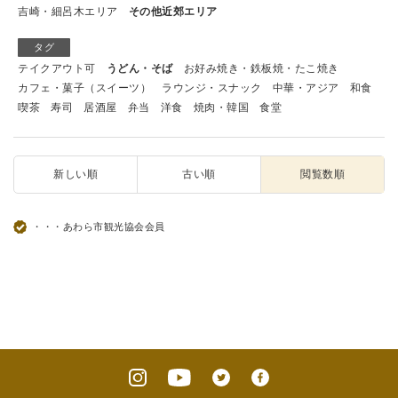
吉崎・細呂木エリア
その他近郊エリア
タグ
テイクアウト可
うどん・そば
お好み焼き・鉄板焼・たこ焼き
カフェ・菓子（スイーツ）
ラウンジ・スナック
中華・アジア
和食
喫茶
寿司
居酒屋
弁当
洋食
焼肉・韓国
食堂
新しい順
古い順
閲覧数順
・・・あわら市観光協会会員