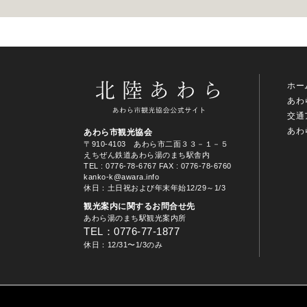
ホー
あわ
交通
あわ
あわら市観光協会
〒910-4103 あわら市二面３３－１－５
えちぜん鉄道あわら湯のまち駅舎内
TEL
: 0776-78-6767
FAX : 0776-78-6760
kanko-k@awara.info
休日：土日祝および年末年始12/29～1/3
観光案内に関するお問合せ先
あわら湯のまち駅観光案内所
TEL：0776-77-1877
休日：12/31〜1/3のみ