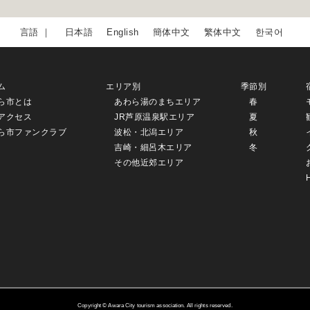
日本語
English
簡体中文
繁体中文
한국어
ム
エリア別
季節別
ら市とは
あわら湯のまちエリア
春
アクセス
JR芦原温泉駅エリア
夏
ら市ファンクラブ
波松・北潟エリア
秋
吉崎・細呂木エリア
冬
その他近郊エリア
Copyright © Awara City tourism association. All rights reserved.