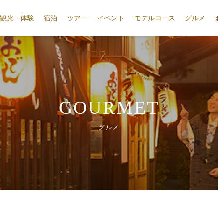
観光・体験
宿泊
ツアー
イベント
モデルコース
グルメ
GOURMET
グルメ