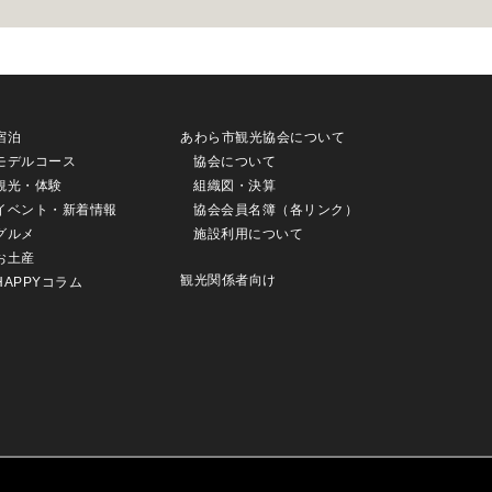
宿泊
あわら市観光協会について
モデルコース
協会について
観光・体験
組織図・決算
イベント・新着情報
協会会員名簿（各リンク）
グルメ
施設利用について
お土産
観光関係者向け
HAPPYコラム