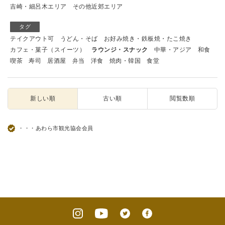
吉崎・細呂木エリア
その他近郊エリア
タグ
テイクアウト可
うどん・そば
お好み焼き・鉄板焼・たこ焼き
カフェ・菓子（スイーツ）
ラウンジ・スナック
中華・アジア
和食
喫茶
寿司
居酒屋
弁当
洋食
焼肉・韓国
食堂
新しい順
古い順
閲覧数順
・・・あわら市観光協会会員