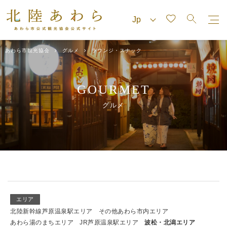
あわら市観光協会
グルメ
ラウンジ・スナック
GOURMET
グルメ
エリア
北陸新幹線芦原温泉駅エリア
その他あわら市内エリア
あわら湯のまちエリア
JR芦原温泉駅エリア
波松・北潟エリア