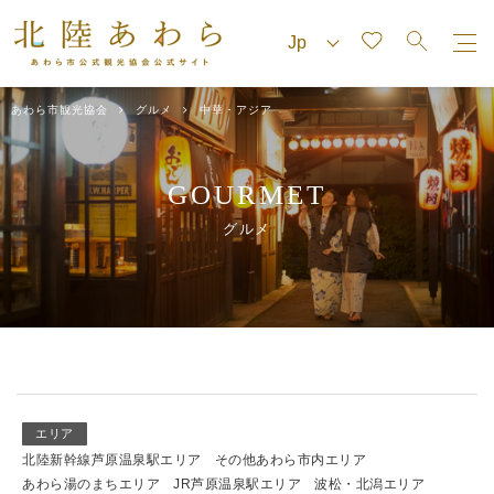
あわら市観光協会
グルメ
中華・アジア
GOURMET
グルメ
エリア
北陸新幹線芦原温泉駅エリア
その他あわら市内エリア
あわら湯のまちエリア
JR芦原温泉駅エリア
波松・北潟エリア