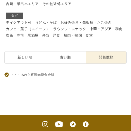
吉崎・細呂木エリア
その他近郊エリア
タグ
テイクアウト可
うどん・そば
お好み焼き・鉄板焼・たこ焼き
カフェ・菓子（スイーツ）
ラウンジ・スナック
中華・アジア
和食
喫茶
寿司
居酒屋
弁当
洋食
焼肉・韓国
食堂
新しい順
古い順
閲覧数順
・・・あわら市観光協会会員