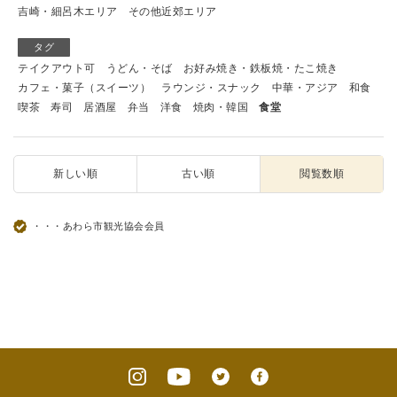
吉崎・細呂木エリア
その他近郊エリア
タグ
テイクアウト可
うどん・そば
お好み焼き・鉄板焼・たこ焼き
カフェ・菓子（スイーツ）
ラウンジ・スナック
中華・アジア
和食
喫茶
寿司
居酒屋
弁当
洋食
焼肉・韓国
食堂
新しい順
古い順
閲覧数順
・・・あわら市観光協会会員