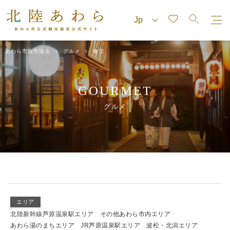
あわら市観光協会
グルメ
食堂
GOURMET
グルメ
エリア
北陸新幹線芦原温泉駅エリア
その他あわら市内エリア
あわら湯のまちエリア
JR芦原温泉駅エリア
波松・北潟エリア