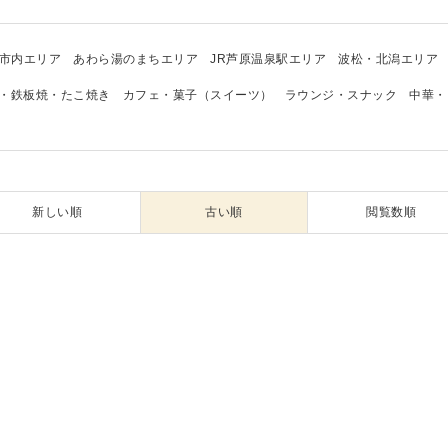
市内エリア
あわら湯のまちエリア
JR芦原温泉駅エリア
波松・北潟エリア
・鉄板焼・たこ焼き
カフェ・菓子（スイーツ）
ラウンジ・スナック
中華・
新しい順
古い順
閲覧数順