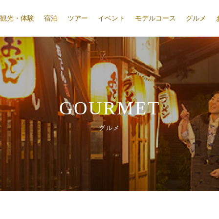
観光・体験
宿泊
ツアー
イベント
モデルコース
グルメ
GOURMET
グルメ