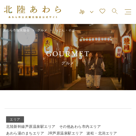
あわら市観光協会
グルメ
うどん・そば
GOURMET
グルメ
エリア
北陸新幹線芦原温泉駅エリア
その他あわら市内エリア
あわら湯のまちエリア
JR芦原温泉駅エリア
波松・北潟エリア