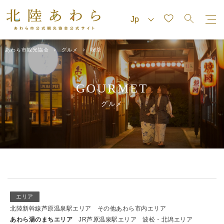
あわら市観光協会
グルメ
喫茶
GOURMET
グルメ
エリア
北陸新幹線芦原温泉駅エリア
その他あわら市内エリア
あわら湯のまちエリア
JR芦原温泉駅エリア
波松・北潟エリア