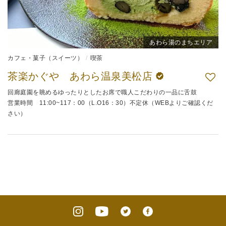
あわら湯のまちエリア
カフェ・菓子（スイーツ）
喫茶
茶楽かぐや あわら温泉美松店
回廊庭園を眺めるゆったりとしたお席で職人こだわりの一品に舌鼓
営業時間 11:00~117：00（L.O16：30）不定休（WEBよりご確認くだ
さい）