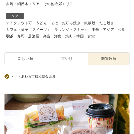
吉崎・細呂木エリア
その他近郊エリア
タグ
テイクアウト可
うどん・そば
お好み焼き・鉄板焼・たこ焼き
カフェ・菓子（スイーツ）
ラウンジ・スナック
中華・アジア
和食
喫茶
寿司
居酒屋
弁当
洋食
焼肉・韓国
食堂
新しい順
古い順
閲覧数順
・・・あわら市観光協会会員