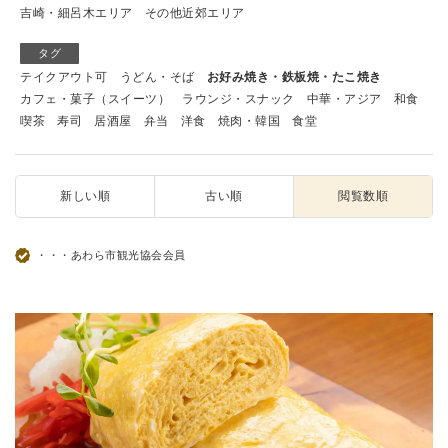
吉崎・細呂木エリア
その他近郊エリア
タグ
テイクアウト可
うどん・そば
お好み焼き・鉄板焼・たこ焼き
カフェ・菓子（スイーツ）
ラウンジ・スナック
中華・アジア
和食
喫茶
寿司
居酒屋
弁当
洋食
焼肉・韓国
食堂
新しい順
古い順
閲覧数順
・・・あわら市観光協会会員