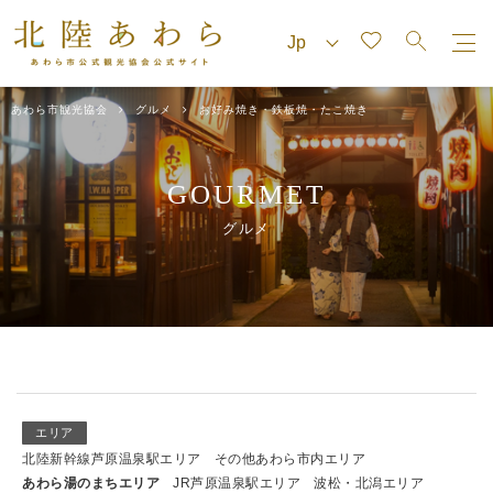
あわら市観光協会
グルメ
お好み焼き・鉄板焼・たこ焼き
GOURMET
グルメ
エリア
北陸新幹線芦原温泉駅エリア
その他あわら市内エリア
あわら湯のまちエリア
JR芦原温泉駅エリア
波松・北潟エリア