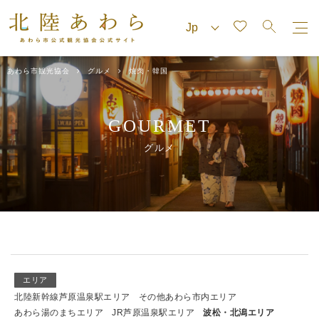
あわら市観光協会
グルメ
焼肉・韓国
GOURMET
グルメ
エリア
北陸新幹線芦原温泉駅エリア
その他あわら市内エリア
あわら湯のまちエリア
JR芦原温泉駅エリア
波松・北潟エリア