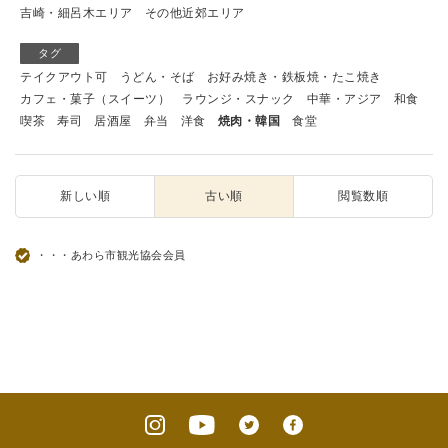
吉崎・細呂木エリア
その他近郊エリア
タグ
テイクアウト可
うどん・そば
お好み焼き・鉄板焼・たこ焼き
カフェ・菓子（スイーツ）
ラウンジ・スナック
中華・アジア
和食
喫茶
寿司
居酒屋
弁当
洋食
焼肉・韓国
食堂
新しい順
古い順
閲覧数順
・・・あわら市観光協会会員