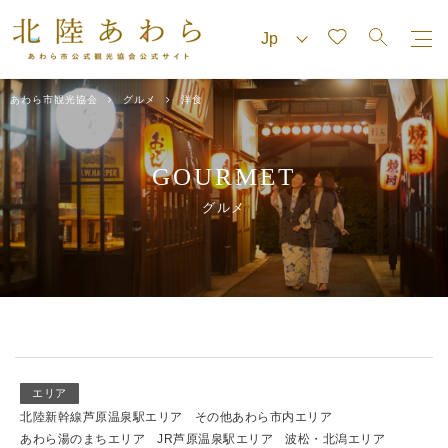
あわら市観光協会
グルメ
洋食
GOURMET
グルメ
エリア
北陸新幹線芦原温泉駅エリア
その他あわら市内エリア
あわら湯のまちエリア
JR芦原温泉駅エリア
波松・北潟エリア