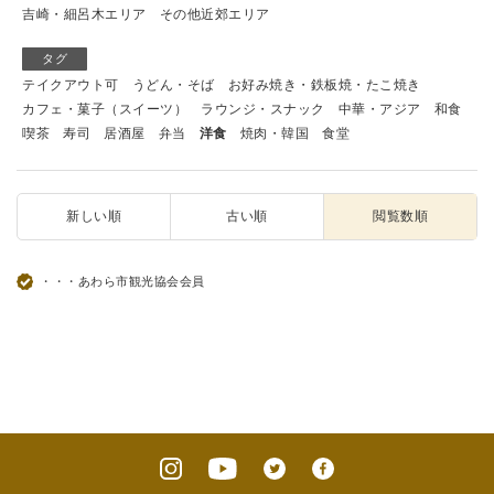
吉崎・細呂木エリア
その他近郊エリア
タグ
テイクアウト可
うどん・そば
お好み焼き・鉄板焼・たこ焼き
カフェ・菓子（スイーツ）
ラウンジ・スナック
中華・アジア
和食
喫茶
寿司
居酒屋
弁当
洋食
焼肉・韓国
食堂
新しい順
古い順
閲覧数順
・・・あわら市観光協会会員