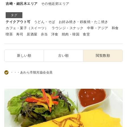
吉崎・細呂木エリア
その他近郊エリア
タグ
テイクアウト可
うどん・そば
お好み焼き・鉄板焼・たこ焼き
カフェ・菓子（スイーツ）
ラウンジ・スナック
中華・アジア
和食
喫茶
寿司
居酒屋
弁当
洋食
焼肉・韓国
食堂
新しい順
古い順
閲覧数順
・・・あわら市観光協会会員