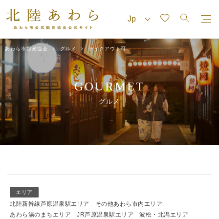
あわら市観光協会
グルメ
テイクアウト可
GOURMET
グルメ
エリア
北陸新幹線芦原温泉駅エリア
その他あわら市内エリア
あわら湯のまちエリア
JR芦原温泉駅エリア
波松・北潟エリア