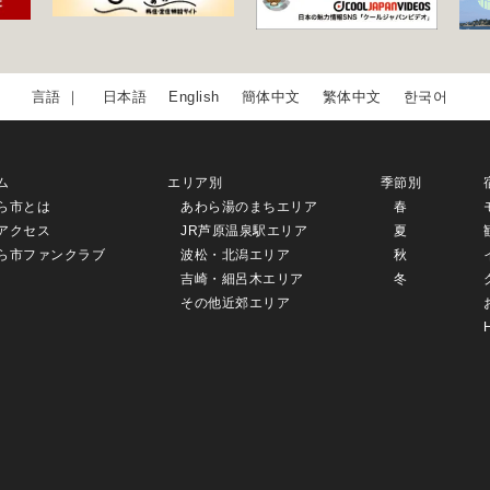
日本語
English
簡体中文
繁体中文
한국어
ム
エリア別
季節別
ら市とは
あわら湯のまちエリア
春
アクセス
JR芦原温泉駅エリア
夏
ら市ファンクラブ
波松・北潟エリア
秋
吉崎・細呂木エリア
冬
その他近郊エリア