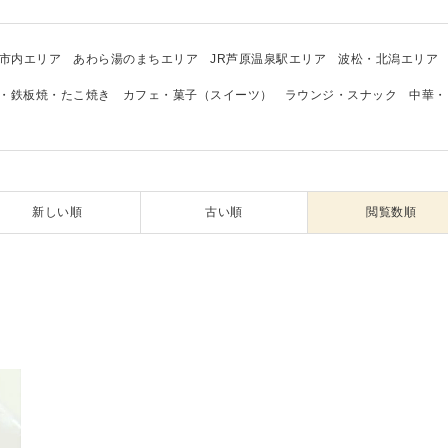
市内エリア
あわら湯のまちエリア
JR芦原温泉駅エリア
波松・北潟エリア
・鉄板焼・たこ焼き
カフェ・菓子（スイーツ）
ラウンジ・スナック
中華・
新しい順
古い順
閲覧数順