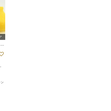
ア
）
和食
弁当
～
ラン