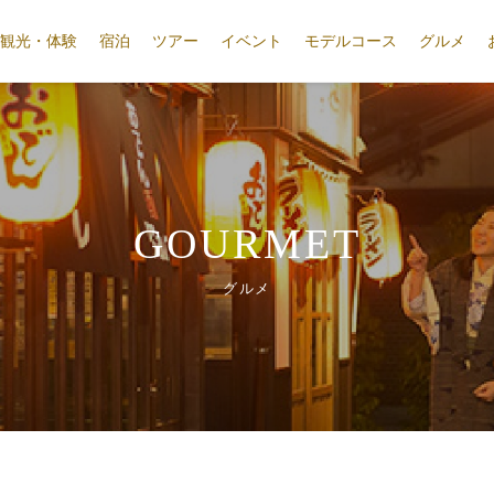
観光・体験
宿泊
ツアー
イベント
モデルコース
グルメ
GOURMET
グルメ