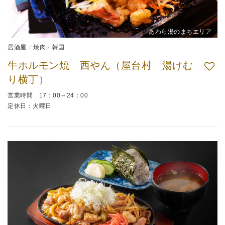
あわら湯のまちエリア
居酒屋
焼肉・韓国
牛ホルモン焼 西やん（屋台村 湯けむ
り横丁）
営業時間 17：00～24：00
定休日：火曜日