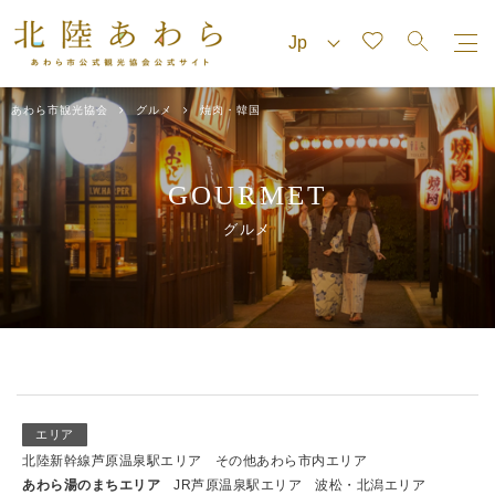
あわら市観光協会
グルメ
焼肉・韓国
GOURMET
グルメ
エリア
北陸新幹線芦原温泉駅エリア
その他あわら市内エリア
あわら湯のまちエリア
JR芦原温泉駅エリア
波松・北潟エリア