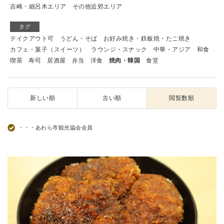
吉崎・細呂木エリア
その他近郊エリア
タグ
テイクアウト可
うどん・そば
お好み焼き・鉄板焼・たこ焼き
カフェ・菓子（スイーツ）
ラウンジ・スナック
中華・アジア
和食
喫茶
寿司
居酒屋
弁当
洋食
焼肉・韓国
食堂
新しい順
古い順
閲覧数順
・・・あわら市観光協会会員