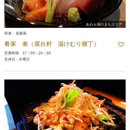
あわら湯のまちエリア
和食
居酒屋
肴家 奏（屋台村 湯けむり横丁）
営業時間 17：00～24：00
定休日：水曜日