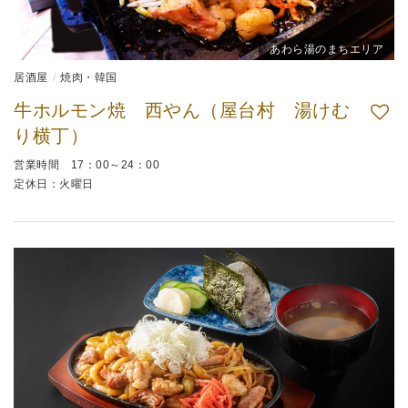
あわら湯のまちエリア
居酒屋
焼肉・韓国
牛ホルモン焼 西やん（屋台村 湯けむ
り横丁）
営業時間 17：00～24：00
定休日：火曜日