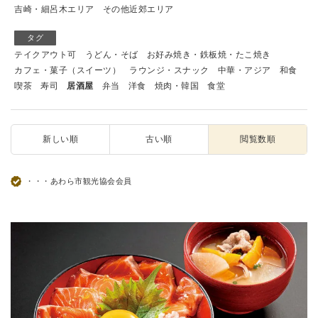
吉崎・細呂木エリア
その他近郊エリア
タグ
テイクアウト可
うどん・そば
お好み焼き・鉄板焼・たこ焼き
カフェ・菓子（スイーツ）
ラウンジ・スナック
中華・アジア
和食
喫茶
寿司
居酒屋
弁当
洋食
焼肉・韓国
食堂
新しい順
古い順
閲覧数順
・・・あわら市観光協会会員