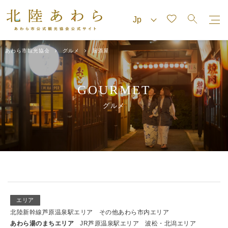
あわら市観光協会
グルメ
居酒屋
GOURMET
グルメ
エリア
北陸新幹線芦原温泉駅エリア
その他あわら市内エリア
あわら湯のまちエリア
JR芦原温泉駅エリア
波松・北潟エリア