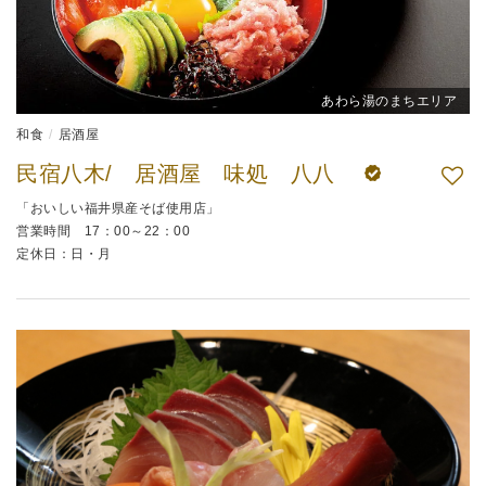
あわら湯のまちエリア
和食
居酒屋
民宿八木/ 居酒屋 味処 八八
「おいしい福井県産そば使用店」
営業時間 17：00～22：00
定休日：日・月