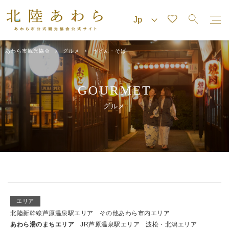
あわら市観光協会
グルメ
うどん・そば
GOURMET
グルメ
エリア
北陸新幹線芦原温泉駅エリア
その他あわら市内エリア
あわら湯のまちエリア
JR芦原温泉駅エリア
波松・北潟エリア