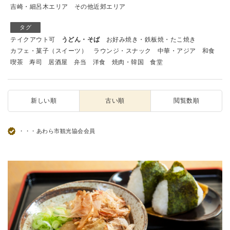
吉崎・細呂木エリア
その他近郊エリア
タグ
テイクアウト可
うどん・そば
お好み焼き・鉄板焼・たこ焼き
カフェ・菓子（スイーツ）
ラウンジ・スナック
中華・アジア
和食
喫茶
寿司
居酒屋
弁当
洋食
焼肉・韓国
食堂
新しい順
古い順
閲覧数順
・・・あわら市観光協会会員