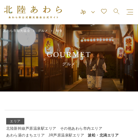
あわら市観光協会
グルメ
和食
GOURMET
グルメ
エリア
北陸新幹線芦原温泉駅エリア
その他あわら市内エリア
あわら湯のまちエリア
JR芦原温泉駅エリア
波松・北潟エリア