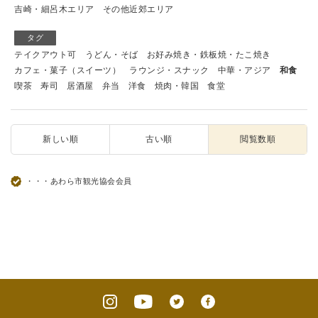
吉崎・細呂木エリア
その他近郊エリア
タグ
テイクアウト可
うどん・そば
お好み焼き・鉄板焼・たこ焼き
カフェ・菓子（スイーツ）
ラウンジ・スナック
中華・アジア
和食
喫茶
寿司
居酒屋
弁当
洋食
焼肉・韓国
食堂
新しい順
古い順
閲覧数順
・・・あわら市観光協会会員