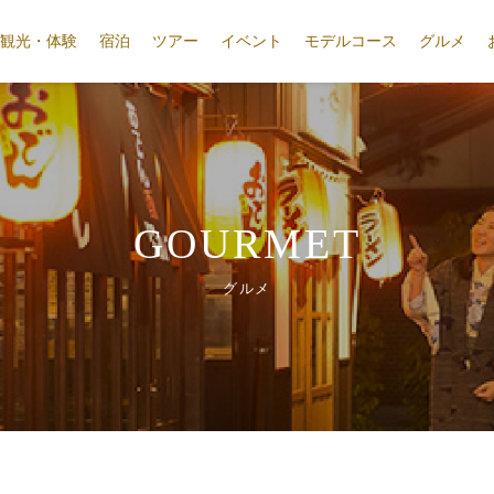
観光・体験
宿泊
ツアー
イベント
モデルコース
グルメ
GOURMET
グルメ