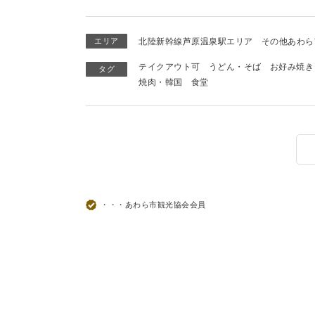
エリア
北陸新幹線芦原温泉駅エリア
その他あわら
テイクアウト可
うどん・そば
お好み焼き
タグ
焼肉・韓国
食堂
・・・あわら市観光協会会員