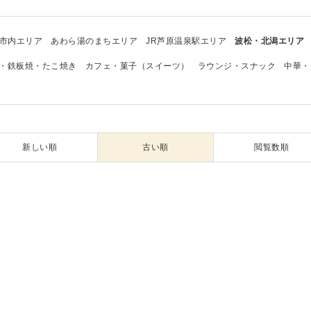
市内エリア
あわら湯のまちエリア
JR芦原温泉駅エリア
波松・北潟エリア
・鉄板焼・たこ焼き
カフェ・菓子（スイーツ）
ラウンジ・スナック
中華・
新しい順
古い順
閲覧数順