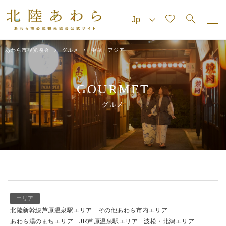
あわら市観光協会
グルメ
中華・アジア
GOURMET
グルメ
エリア
北陸新幹線芦原温泉駅エリア
その他あわら市内エリア
あわら湯のまちエリア
JR芦原温泉駅エリア
波松・北潟エリア