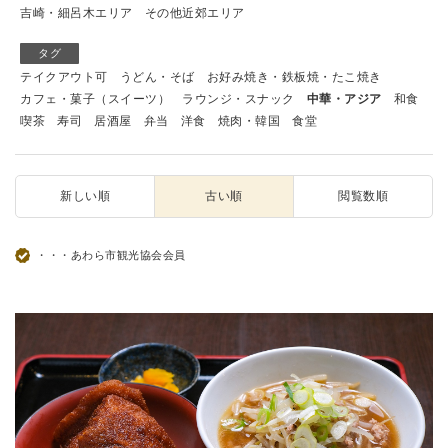
吉崎・細呂木エリア
その他近郊エリア
タグ
テイクアウト可
うどん・そば
お好み焼き・鉄板焼・たこ焼き
カフェ・菓子（スイーツ）
ラウンジ・スナック
中華・アジア
和食
喫茶
寿司
居酒屋
弁当
洋食
焼肉・韓国
食堂
新しい順
古い順
閲覧数順
・・・あわら市観光協会会員