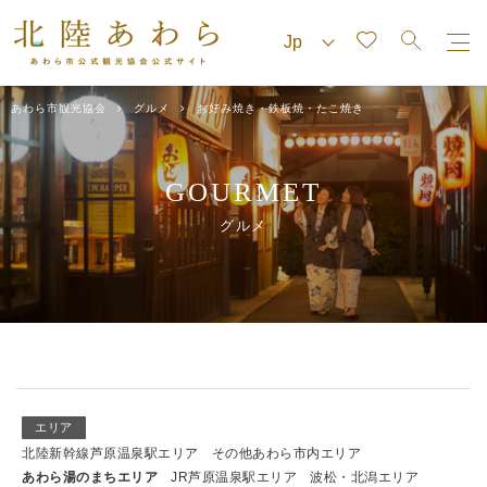
あわら市観光協会
グルメ
お好み焼き・鉄板焼・たこ焼き
GOURMET
グルメ
エリア
北陸新幹線芦原温泉駅エリア
その他あわら市内エリア
あわら湯のまちエリア
JR芦原温泉駅エリア
波松・北潟エリア