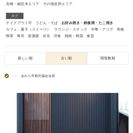
吉崎・細呂木エリア
その他近郊エリア
タグ
テイクアウト可
うどん・そば
お好み焼き・鉄板焼・たこ焼き
カフェ・菓子（スイーツ）
ラウンジ・スナック
中華・アジア
和食
喫茶
寿司
居酒屋
弁当
洋食
焼肉・韓国
食堂
新しい順
古い順
閲覧数順
・・・あわら市観光協会会員