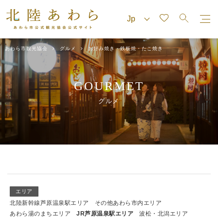
あわら市観光協会
グルメ
お好み焼き・鉄板焼・たこ焼き
GOURMET
グルメ
エリア
北陸新幹線芦原温泉駅エリア
その他あわら市内エリア
あわら湯のまちエリア
JR芦原温泉駅エリア
波松・北潟エリア