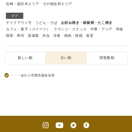
吉崎・細呂木エリア
その他近郊エリア
タグ
テイクアウト可
うどん・そば
お好み焼き・鉄板焼・たこ焼き
カフェ・菓子（スイーツ）
ラウンジ・スナック
中華・アジア
和食
喫茶
寿司
居酒屋
弁当
洋食
焼肉・韓国
食堂
新しい順
古い順
閲覧数順
・・・あわら市観光協会会員