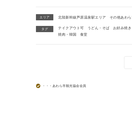
エリア
北陸新幹線芦原温泉駅エリア
その他あわら
テイクアウト可
うどん・そば
お好み焼き
タグ
焼肉・韓国
食堂
・・・あわら市観光協会会員