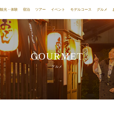
観光・体験
宿泊
ツアー
イベント
モデルコース
グルメ
GOURMET
グルメ