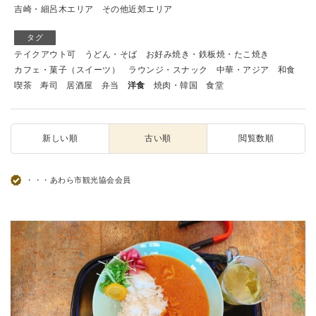
吉崎・細呂木エリア
その他近郊エリア
タグ
テイクアウト可
うどん・そば
お好み焼き・鉄板焼・たこ焼き
カフェ・菓子（スイーツ）
ラウンジ・スナック
中華・アジア
和食
喫茶
寿司
居酒屋
弁当
洋食
焼肉・韓国
食堂
新しい順
古い順
閲覧数順
・・・あわら市観光協会会員