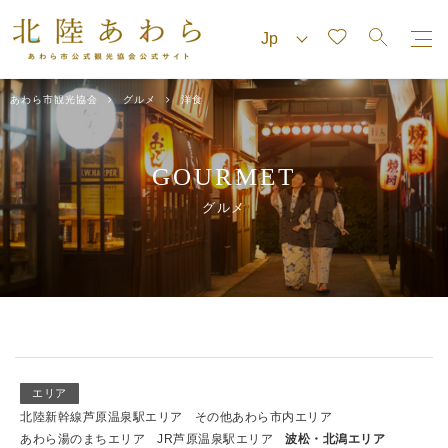
あわら市観光協会
グルメ
洋食
GOURMET
グルメ
エリア
北陸新幹線芦原温泉駅エリア
その他あわら市内エリア
あわら湯のまちエリア
JR芦原温泉駅エリア
波松・北潟エリア