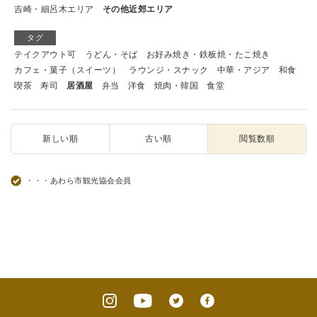
吉崎・細呂木エリア
その他近郊エリア
タグ
テイクアウト可
うどん・そば
お好み焼き・鉄板焼・たこ焼き
カフェ・菓子（スイーツ）
ラウンジ・スナック
中華・アジア
和食
喫茶
寿司
居酒屋
弁当
洋食
焼肉・韓国
食堂
新しい順
古い順
閲覧数順
・・・あわら市観光協会会員