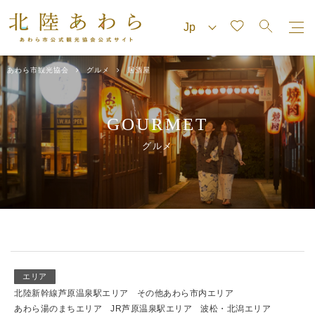
あわら市観光協会
グルメ
居酒屋
GOURMET
グルメ
エリア
北陸新幹線芦原温泉駅エリア
その他あわら市内エリア
あわら湯のまちエリア
JR芦原温泉駅エリア
波松・北潟エリア