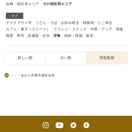
吉崎・細呂木エリア
その他近郊エリア
タグ
テイクアウト可
うどん・そば
お好み焼き・鉄板焼・たこ焼き
カフェ・菓子（スイーツ）
ラウンジ・スナック
中華・アジア
和食
喫茶
寿司
居酒屋
弁当
洋食
焼肉・韓国
食堂
新しい順
古い順
閲覧数順
・・・あわら市観光協会会員