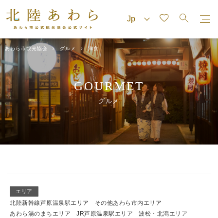
あわら市観光協会
グルメ
洋食
GOURMET
グルメ
エリア
北陸新幹線芦原温泉駅エリア
その他あわら市内エリア
あわら湯のまちエリア
JR芦原温泉駅エリア
波松・北潟エリア