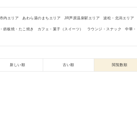
市内エリア
あわら湯のまちエリア
JR芦原温泉駅エリア
波松・北潟エリア
・鉄板焼・たこ焼き
カフェ・菓子（スイーツ）
ラウンジ・スナック
中華・
新しい順
古い順
閲覧数順