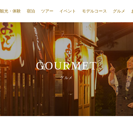
観光・体験
宿泊
ツアー
イベント
モデルコース
グルメ
GOURMET
グルメ