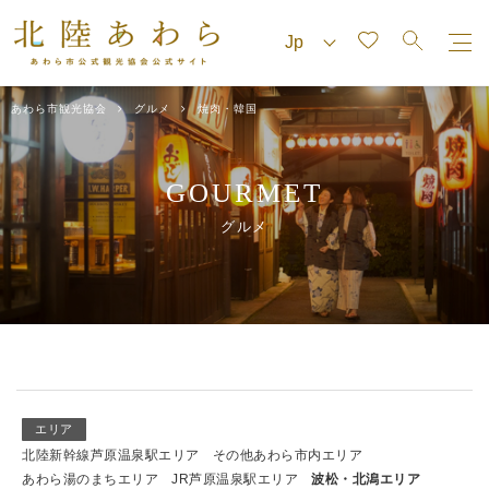
あわら市観光協会
グルメ
焼肉・韓国
GOURMET
グルメ
エリア
北陸新幹線芦原温泉駅エリア
その他あわら市内エリア
あわら湯のまちエリア
JR芦原温泉駅エリア
波松・北潟エリア