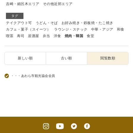
吉崎・細呂木エリア
その他近郊エリア
タグ
テイクアウト可
うどん・そば
お好み焼き・鉄板焼・たこ焼き
カフェ・菓子（スイーツ）
ラウンジ・スナック
中華・アジア
和食
喫茶
寿司
居酒屋
弁当
洋食
焼肉・韓国
食堂
新しい順
古い順
閲覧数順
・・・あわら市観光協会会員