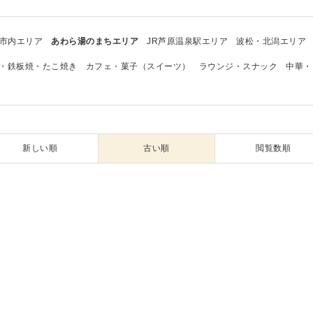
市内エリア
あわら湯のまちエリア
JR芦原温泉駅エリア
波松・北潟エリア
・鉄板焼・たこ焼き
カフェ・菓子（スイーツ）
ラウンジ・スナック
中華・
新しい順
古い順
閲覧数順