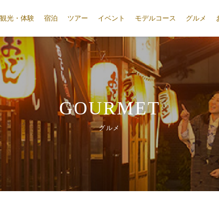
観光・体験
宿泊
ツアー
イベント
モデルコース
グルメ
GOURMET
グルメ