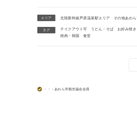
エリア
北陸新幹線芦原温泉駅エリア
その他あわら
テイクアウト可
うどん・そば
お好み焼き
タグ
焼肉・韓国
食堂
・・・あわら市観光協会会員