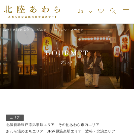
あわら市観光協会
グルメ
ラウンジ・スナック
GOURMET
グルメ
エリア
北陸新幹線芦原温泉駅エリア
その他あわら市内エリア
あわら湯のまちエリア
JR芦原温泉駅エリア
波松・北潟エリア