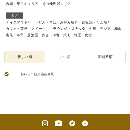
吉崎・細呂木エリア
その他近郊エリア
タグ
テイクアウト可
うどん・そば
お好み焼き・鉄板焼・たこ焼き
カフェ・菓子（スイーツ）
ラウンジ・スナック
中華・アジア
和食
喫茶
寿司
居酒屋
弁当
洋食
焼肉・韓国
食堂
新しい順
古い順
閲覧数順
・・・あわら市観光協会会員