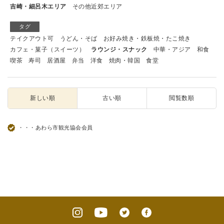
吉崎・細呂木エリア
その他近郊エリア
タグ
テイクアウト可
うどん・そば
お好み焼き・鉄板焼・たこ焼き
カフェ・菓子（スイーツ）
ラウンジ・スナック
中華・アジア
和食
喫茶
寿司
居酒屋
弁当
洋食
焼肉・韓国
食堂
新しい順
古い順
閲覧数順
・・・あわら市観光協会会員