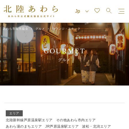
あわら市観光協会
グルメ
ラウンジ・スナック
GOURMET
グルメ
エリア
北陸新幹線芦原温泉駅エリア
その他あわら市内エリア
あわら湯のまちエリア
JR芦原温泉駅エリア
波松・北潟エリア