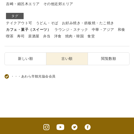
吉崎・細呂木エリア
その他近郊エリア
タグ
テイクアウト可
うどん・そば
お好み焼き・鉄板焼・たこ焼き
カフェ・菓子（スイーツ）
ラウンジ・スナック
中華・アジア
和食
喫茶
寿司
居酒屋
弁当
洋食
焼肉・韓国
食堂
新しい順
古い順
閲覧数順
・・・あわら市観光協会会員