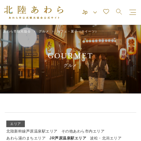
あわら市観光協会
グルメ
カフェ・菓子（スイーツ）
GOURMET
グルメ
エリア
北陸新幹線芦原温泉駅エリア
その他あわら市内エリア
あわら湯のまちエリア
JR芦原温泉駅エリア
波松・北潟エリア