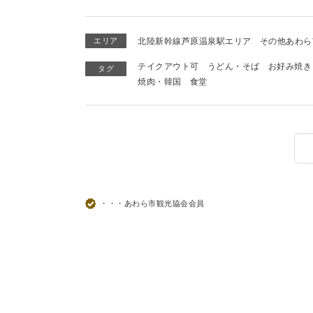
エリア
北陸新幹線芦原温泉駅エリア
その他あわら
テイクアウト可
うどん・そば
お好み焼き
タグ
焼肉・韓国
食堂
・・・あわら市観光協会会員