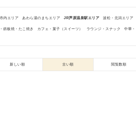
市内エリア
あわら湯のまちエリア
JR芦原温泉駅エリア
波松・北潟エリア
・鉄板焼・たこ焼き
カフェ・菓子（スイーツ）
ラウンジ・スナック
中華・
新しい順
古い順
閲覧数順