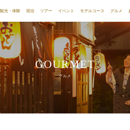
観光・体験
宿泊
ツアー
イベント
モデルコース
グルメ
GOURMET
グルメ