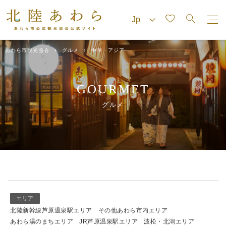
あわら市観光協会
グルメ
中華・アジア
GOURMET
グルメ
エリア
北陸新幹線芦原温泉駅エリア
その他あわら市内エリア
あわら湯のまちエリア
JR芦原温泉駅エリア
波松・北潟エリア