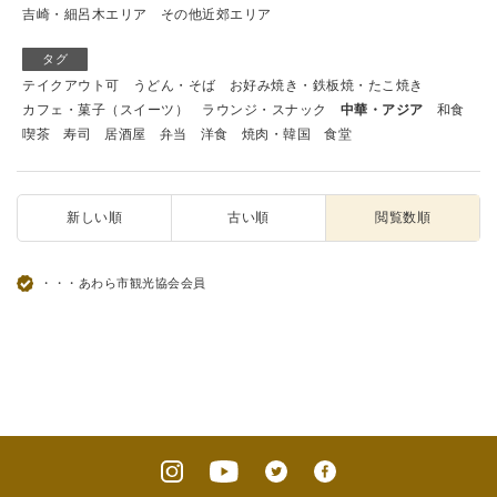
吉崎・細呂木エリア
その他近郊エリア
タグ
テイクアウト可
うどん・そば
お好み焼き・鉄板焼・たこ焼き
カフェ・菓子（スイーツ）
ラウンジ・スナック
中華・アジア
和食
喫茶
寿司
居酒屋
弁当
洋食
焼肉・韓国
食堂
新しい順
古い順
閲覧数順
・・・あわら市観光協会会員