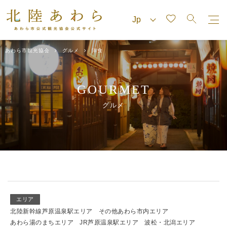
あわら市観光協会
グルメ
洋食
GOURMET
グルメ
エリア
北陸新幹線芦原温泉駅エリア
その他あわら市内エリア
あわら湯のまちエリア
JR芦原温泉駅エリア
波松・北潟エリア