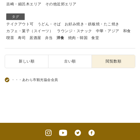
吉崎・細呂木エリア
その他近郊エリア
タグ
テイクアウト可
うどん・そば
お好み焼き・鉄板焼・たこ焼き
カフェ・菓子（スイーツ）
ラウンジ・スナック
中華・アジア
和食
喫茶
寿司
居酒屋
弁当
洋食
焼肉・韓国
食堂
新しい順
古い順
閲覧数順
・・・あわら市観光協会会員