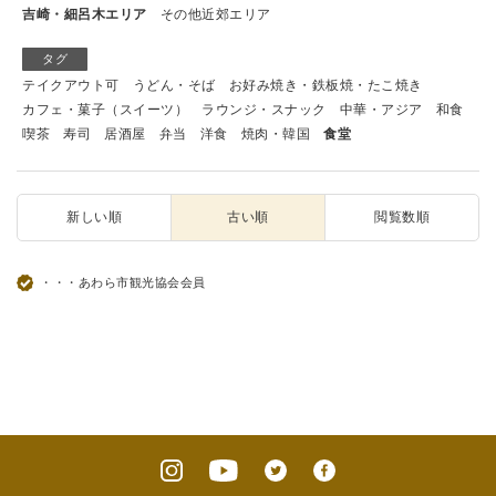
吉崎・細呂木エリア
その他近郊エリア
タグ
テイクアウト可
うどん・そば
お好み焼き・鉄板焼・たこ焼き
カフェ・菓子（スイーツ）
ラウンジ・スナック
中華・アジア
和食
喫茶
寿司
居酒屋
弁当
洋食
焼肉・韓国
食堂
新しい順
古い順
閲覧数順
・・・あわら市観光協会会員