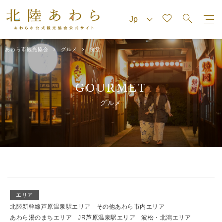
あわら市観光協会
グルメ
食堂
GOURMET
グルメ
エリア
北陸新幹線芦原温泉駅エリア
その他あわら市内エリア
あわら湯のまちエリア
JR芦原温泉駅エリア
波松・北潟エリア