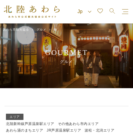
あわら市観光協会
グルメ
春
GOURMET
グルメ
エリア
北陸新幹線芦原温泉駅エリア
その他あわら市内エリア
あわら湯のまちエリア
JR芦原温泉駅エリア
波松・北潟エリア