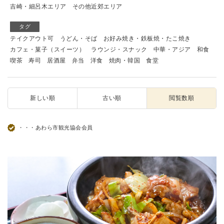
吉崎・細呂木エリア
その他近郊エリア
タグ
テイクアウト可
うどん・そば
お好み焼き・鉄板焼・たこ焼き
カフェ・菓子（スイーツ）
ラウンジ・スナック
中華・アジア
和食
喫茶
寿司
居酒屋
弁当
洋食
焼肉・韓国
食堂
新しい順
古い順
閲覧数順
・・・あわら市観光協会会員