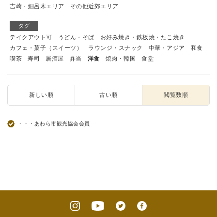
吉崎・細呂木エリア
その他近郊エリア
タグ
テイクアウト可
うどん・そば
お好み焼き・鉄板焼・たこ焼き
カフェ・菓子（スイーツ）
ラウンジ・スナック
中華・アジア
和食
喫茶
寿司
居酒屋
弁当
洋食
焼肉・韓国
食堂
新しい順
古い順
閲覧数順
・・・あわら市観光協会会員