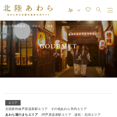
あわら市観光協会
グルメ
洋食
GOURMET
グルメ
エリア
北陸新幹線芦原温泉駅エリア
その他あわら市内エリア
あわら湯のまちエリア
JR芦原温泉駅エリア
波松・北潟エリア