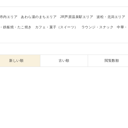
市内エリア
あわら湯のまちエリア
JR芦原温泉駅エリア
波松・北潟エリア
・鉄板焼・たこ焼き
カフェ・菓子（スイーツ）
ラウンジ・スナック
中華・
新しい順
古い順
閲覧数順