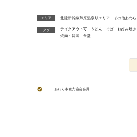
エリア
北陸新幹線芦原温泉駅エリア
その他あわら
テイクアウト可
うどん・そば
お好み焼き
タグ
焼肉・韓国
食堂
・・・あわら市観光協会会員