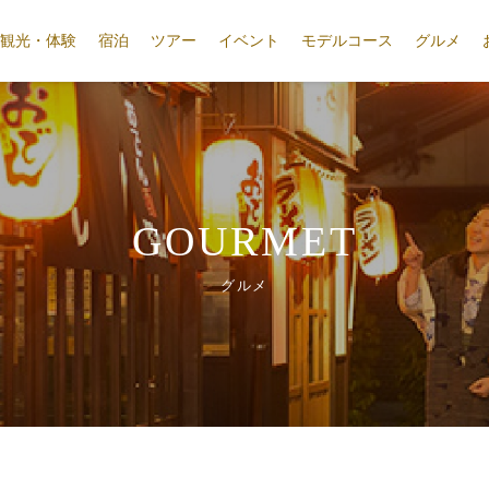
観光・体験
宿泊
ツアー
イベント
モデルコース
グルメ
GOURMET
グルメ