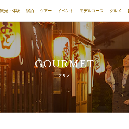
観光・体験
宿泊
ツアー
イベント
モデルコース
グルメ
GOURMET
グルメ