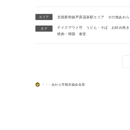
エリア
北陸新幹線芦原温泉駅エリア
その他あわら
テイクアウト可
うどん・そば
お好み焼き
タグ
焼肉・韓国
食堂
・・・あわら市観光協会会員