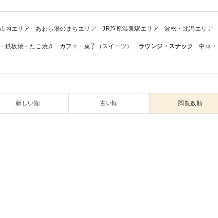
市内エリア
あわら湯のまちエリア
JR芦原温泉駅エリア
波松・北潟エリア
・鉄板焼・たこ焼き
カフェ・菓子（スイーツ）
ラウンジ・スナック
中華・
新しい順
古い順
閲覧数順