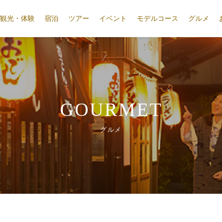
観光・体験
宿泊
ツアー
イベント
モデルコース
グルメ
GOURMET
グルメ