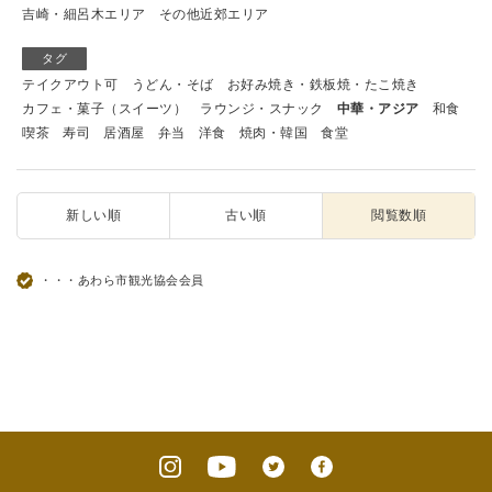
吉崎・細呂木エリア
その他近郊エリア
タグ
テイクアウト可
うどん・そば
お好み焼き・鉄板焼・たこ焼き
カフェ・菓子（スイーツ）
ラウンジ・スナック
中華・アジア
和食
喫茶
寿司
居酒屋
弁当
洋食
焼肉・韓国
食堂
新しい順
古い順
閲覧数順
・・・あわら市観光協会会員