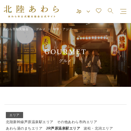
あわら市観光協会
グルメ
中華・アジア
GOURMET
グルメ
エリア
北陸新幹線芦原温泉駅エリア
その他あわら市内エリア
あわら湯のまちエリア
JR芦原温泉駅エリア
波松・北潟エリア