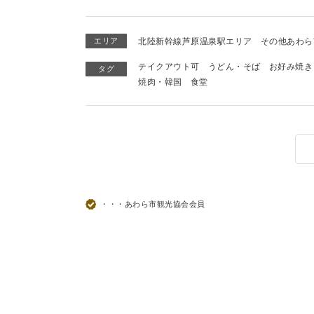
エリア
北陸新幹線芦原温泉駅エリア
その他あわら
テイクアウト可
うどん・そば
お好み焼き
タグ
焼肉・韓国
食堂
・・・あわら市観光協会会員