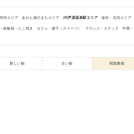
市内エリア
あわら湯のまちエリア
JR芦原温泉駅エリア
波松・北潟エリア
・鉄板焼・たこ焼き
カフェ・菓子（スイーツ）
ラウンジ・スナック
中華・
新しい順
古い順
閲覧数順