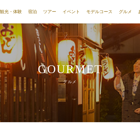
観光・体験
宿泊
ツアー
イベント
モデルコース
グルメ
GOURMET
グルメ